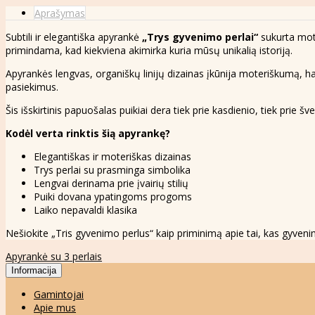
Aprašymas
Subtili ir elegantiška apyrankė
„Trys gyvenimo perlai“
sukurta moter
primindama, kad kiekviena akimirka kuria mūsų unikalią istoriją.
Apyrankės lengvas, organiškų linijų dizainas įkūnija moteriškumą, harm
pasiekimus.
Šis išskirtinis papuošalas puikiai dera tiek prie kasdienio, tiek pri
Kodėl verta rinktis šią apyrankę?
Elegantiškas ir moteriškas dizainas
Trys perlai su prasminga simbolika
Lengvai derinama prie įvairių stilių
Puiki dovana ypatingoms progoms
Laiko nepavaldi klasika
Nešiokite „Tris gyvenimo perlus“ kaip priminimą apie tai, kas gyvenim
Apyrankė su 3 perlais
Informacija
Gamintojai
Apie mus