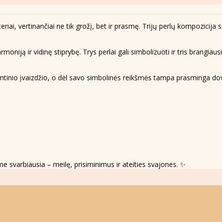
iai, vertinančiai ne tik grožį, bet ir prasmę. Trijų perlų kompozicija 
oniją ir vidinę stiprybę. Trys perlai gali simbolizuoti ir tris brangiau
e šventinio įvaizdžio, o dėl savo simbolinės reikšmės tampa prasminga 
e svarbiausia – meilę, prisiminimus ir ateities svajones. ✨