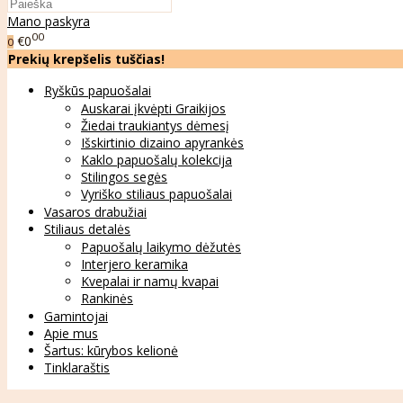
Mano paskyra
00
€0
0
Prekių krepšelis tuščias!
Ryškūs papuošalai
Auskarai įkvėpti Graikijos
Žiedai traukiantys dėmesį
Išskirtinio dizaino apyrankės
Kaklo papuošalų kolekcija
Stilingos segės
Vyriško stiliaus papuošalai
Vasaros drabužiai
Stiliaus detalės
Papuošalų laikymo dėžutės
Interjero keramika
Kvepalai ir namų kvapai
Rankinės
Gamintojai
Apie mus
Šartus: kūrybos kelionė
Tinklaraštis