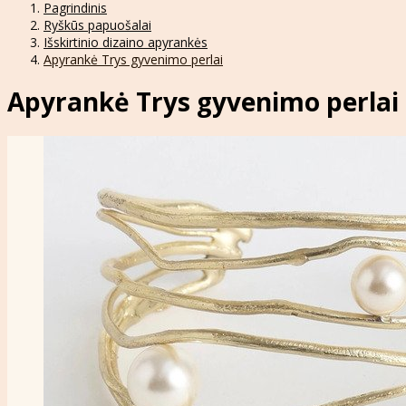
Pagrindinis
Ryškūs papuošalai
Išskirtinio dizaino apyrankės
Apyrankė Trys gyvenimo perlai
Apyrankė Trys gyvenimo perlai