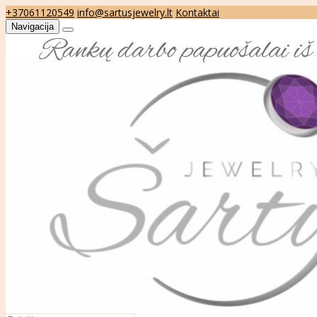
+37061120549
info@sartusjewelry.lt
Kontaktai
Navigacija