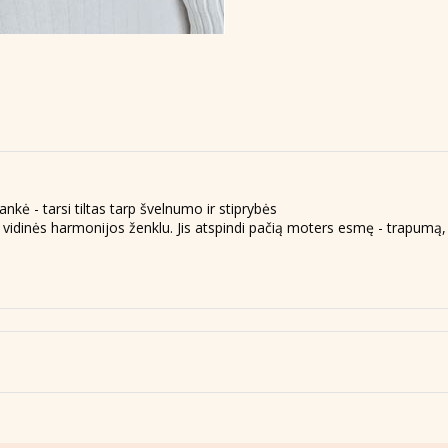
ė - tarsi tiltas tarp švelnumo ir stiprybės
r vidinės harmonijos ženklu. Jis atspindi pačią moters esmę - trapumą,