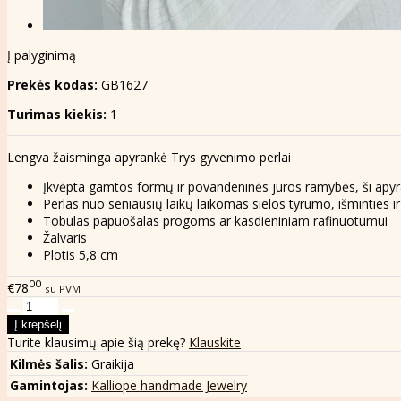
Į palyginimą
Prekės kodas:
GB1627
Turimas kiekis:
1
Lengva žaisminga apyrankė Trys gyvenimo perlai
Įkvėpta gamtos formų ir povandeninės jūros ramybės, ši apyrank
Perlas nuo seniausių laikų laikomas sielos tyrumo, išminties i
Tobulas papuošalas progoms ar kasdieniniam rafinuotumui
Žalvaris
Plotis 5,8 cm
00
€78
su PVM
Turite klausimų apie šią prekę?
Klauskite
Kilmės šalis:
Graikija
Gamintojas:
Kalliope handmade Jewelry