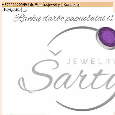
+37061120549
info@sartusjewelry.lt
Kontaktai
Navigacija