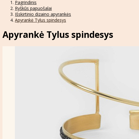
Pagrindinis
Ryškūs papuošalai
Išskirtinio dizaino apyrankės
Apyrankė Tylus spindesys
Apyrankė Tylus spindesys