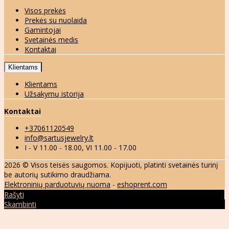
Visos prekės
Prekės su nuolaida
Gamintojai
Svetainės medis
Kontaktai
Klientams
Klientams
Užsakymų istorija
Kontaktai
+37061120549
info@sartusjewelry.lt
I - V 11.00 - 18.00, VI 11.00 - 17.00
2026 © Visos teisės saugomos. Kopijuoti, platinti svetainės turinį
be autorių sutikimo draudžiama.
Elektroninių parduotuvių nuoma
-
eshoprent.com
Rašyti
Skambinti