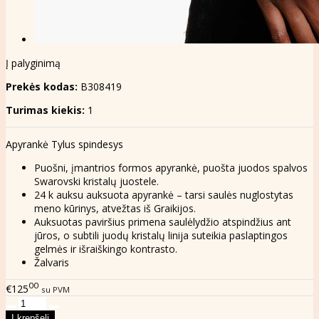
Į palyginimą
Prekės kodas:
B308419
Turimas kiekis:
1
Apyrankė Tylus spindesys
Puošni, įmantrios formos apyrankė, puošta juodos spalvos
Swarovski kristalų juostele.
24 k auksu auksuota apyrankė – tarsi saulės nuglostytas
meno kūrinys, atvežtas iš Graikijos.
Auksuotas paviršius primena saulėlydžio atspindžius ant
jūros, o subtili juodų kristalų linija suteikia paslaptingos
gelmės ir išraiškingo kontrasto.
Žalvaris
00
€125
su PVM