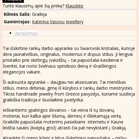
Turite klausimų apie šią prekę?
Klauskite
Kilmės šalis:
Graikija
Gamintojas:
Katerina Vassou Jewellery
Aprašymas
Tai išskirtinė rankų darbo apyrankė su Swarovski kristalais, kurioje
dera jaunatviškas, originalus, modernus ir drąsus stilius. Ji lengvai
prisitaiko prie skirtingų įvaizdžių – tai papuošalai kasdienai ir
šventei, kai norisi švelnaus spindesio dieną ir išraiškingos
elegancijos vakare.
Ši auksuota apyrankė – daugiau nei aksesuaras. Tai meniškas
stilius, meno dirbiniai, gimę iš kūrybos ir rankų darbo meistrystės.
Tikras handmade jewelry from Greece pavyzdys, kuriame susilieja
graikiška tradicija ir šiuolaikinė juvelyrika.
Ieškantiems ypatingos dovanos – tai viena iš tų dovanų
moteriai, kuri kalba apie šilumą, dėmesį ir išliekamąją vertę.
Graikiški papuošalai moterims pasiekiami internetu ir Kaune
leidžia saulės įkvėptą grožį atrasti čia pat nevykstant į Graikją.
Atraskite šį meno kūrinį ir kitus išskirtinius papuošalus – mūsų