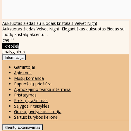
Auksuotas žiedas su juodais kristalais Velvet Night
Auksuotas žiedas Velvet Night Elegantiškas auksuotas žiedas su
juodų kristalų akcentu. ..
00
€99
Į krepšelį
Į palyginimą
Informacija
Gamintojai
Apie mus
Mūsų komanda
Papuošalų priežiūra
Apmokėjimo tvarka ir terminai
Pristatymas
Prekių grąžinimas
Sąlygos ir taisyklės
Graikų juvelyrikos istorija
Šartus: kūrybos kelionė
Klientų aptarnavimas