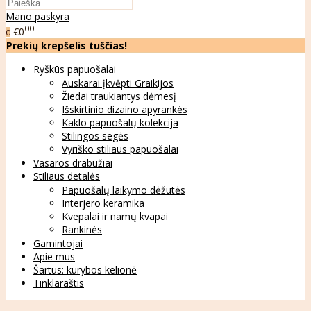
Mano paskyra
00
€0
0
Prekių krepšelis tuščias!
Ryškūs papuošalai
Auskarai įkvėpti Graikijos
Žiedai traukiantys dėmesį
Išskirtinio dizaino apyrankės
Kaklo papuošalų kolekcija
Stilingos segės
Vyriško stiliaus papuošalai
Vasaros drabužiai
Stiliaus detalės
Papuošalų laikymo dėžutės
Interjero keramika
Kvepalai ir namų kvapai
Rankinės
Gamintojai
Apie mus
Šartus: kūrybos kelionė
Tinklaraštis