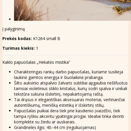
Į palyginimą
Prekės kodas:
K1264 small B
Turimas kiekis:
1
Kaklo papuošalas „Hekatės mistika“
Charakteringas rankų darbo papuošalas, kuriame susilieja
laukinė gamtos energija ir šiuolaikinė prabanga.
Šilto auksinio atspalvio žalvaris subtiliai apgaubia nešlifuotus
tamsiai violetinius stiklo kristalus, kurių sodri spalva ir unikali
tekstūra sukuria išskirtinį, nepakartojamą raštą.
Tai drąsus ir elegantiškas aksesuaras moteriai, vertinančiai
autentiškumą, menišką estetiką ir išskirtinį stilių.
Papuošalas puikiai dera tiek prie kasdienio įvaizdžio, tiek
tampa ryškiu akcentu ypatingai progai. Idealiai tinka derinti
komplekte su žiedu ar auskarais.
Grandinėlės ilgis: 40–44 cm (reguliuojamas)