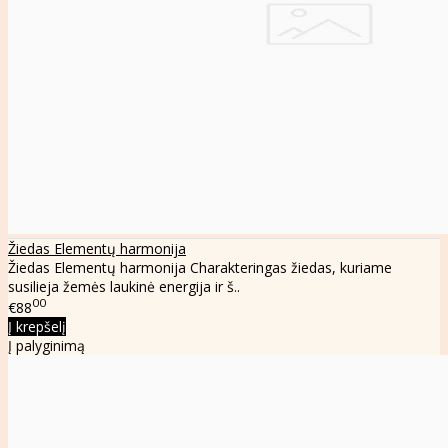
Žiedas Elementų harmonija
Žiedas Elementų harmonija Charakteringas žiedas, kuriame
susilieja žemės laukinė energija ir š..
00
€88
Į krepšelį
Į palyginimą