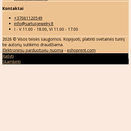
Kontaktai
+37061120549
info@sartusjewelry.lt
I - V 11.00 - 18.00, VI 11.00 - 17.00
2026 © Visos teisės saugomos. Kopijuoti, platinti svetainės turinį
be autorių sutikimo draudžiama.
Elektroninių parduotuvių nuoma
-
eshoprent.com
Rašyti
Skambinti