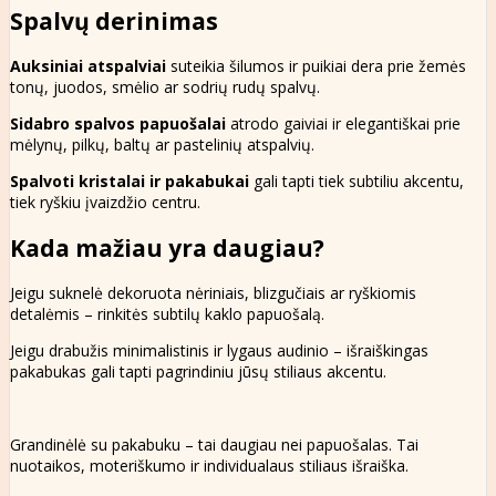
Spalvų derinimas
Auksiniai atspalviai
suteikia šilumos ir puikiai dera prie žemės
tonų, juodos, smėlio ar sodrių rudų spalvų.
Sidabro spalvos papuošalai
atrodo gaiviai ir elegantiškai prie
mėlynų, pilkų, baltų ar pastelinių atspalvių.
Spalvoti kristalai ir pakabukai
gali tapti tiek subtiliu akcentu,
tiek ryškiu įvaizdžio centru.
Kada mažiau yra daugiau?
Jeigu suknelė dekoruota nėriniais, blizgučiais ar ryškiomis
detalėmis – rinkitės subtilų kaklo papuošalą.
Jeigu drabužis minimalistinis ir lygaus audinio – išraiškingas
pakabukas gali tapti pagrindiniu jūsų stiliaus akcentu.
Grandinėlė su pakabuku – tai daugiau nei papuošalas. Tai
nuotaikos, moteriškumo ir individualaus stiliaus išraiška.