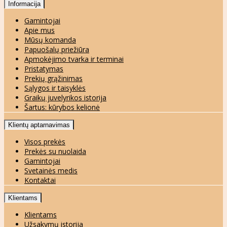
Informacija
Gamintojai
Apie mus
Mūsų komanda
Papuošalų priežiūra
Apmokėjimo tvarka ir terminai
Pristatymas
Prekių grąžinimas
Sąlygos ir taisyklės
Graikų juvelyrikos istorija
Šartus: kūrybos kelionė
Klientų aptarnavimas
Visos prekės
Prekės su nuolaida
Gamintojai
Svetainės medis
Kontaktai
Klientams
Klientams
Užsakymų istorija