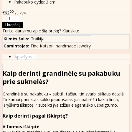
Pakabuko dydis: 3 cm
00
€62
su PVM
Turite klausimų apie šią prekę?
Klauskite
Kilmės šalis:
Graikija
Gamintojas:
Tina Kotsoni handmade Jewelry
Aprašymas
Kaip derinti grandinėlę su pakabuku
prie suknelės?
Grandinėlė su pakabuku – subtili, tačiau itin svarbi stiliaus detalė.
Tinkamai parinktas kaklo papuošalas gali pabrėžti kaklo liniją,
išryškinti iškirptę ir suteikti įvaizdžiui elegantiško užbaigtumo.
Kaip derinti pagal iškirptę?
V formos iškirptė