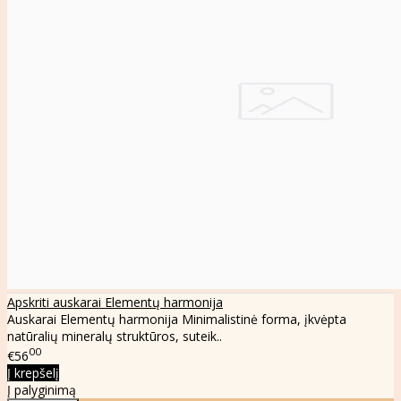
Apskriti auskarai Elementų harmonija
Auskarai Elementų harmonija Minimalistinė forma, įkvėpta
natūralių mineralų struktūros, suteik..
00
€56
Į krepšelį
Į palyginimą