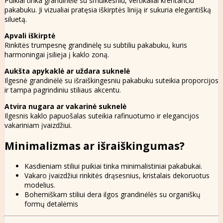
Puikiai tinka grandinėlė su smulkesniu, vertikaliai krentančiu
pakabuku. Ji vizualiai pratęsia iškirptės liniją ir sukuria elegantišką
siluetą.
Apvali iškirptė
Rinkitės trumpesnę grandinėlę su subtiliu pakabuku, kuris
harmoningai įsilieja į kaklo zoną.
Aukšta apykaklė ar uždara suknelė
Ilgesnė grandinėlė su išraiškingesniu pakabuku suteikia proporcijos
ir tampa pagrindiniu stiliaus akcentu.
Atvira nugara ar vakarinė suknelė
Ilgesnis kaklo papuošalas suteikia rafinuotumo ir elegancijos
vakariniam įvaizdžiui.
Minimalizmas ar išraiškingumas?
Kasdieniam stiliui puikiai tinka minimalistiniai pakabukai.
Vakaro įvaizdžiui rinkitės drąsesnius, kristalais dekoruotus
modelius.
Bohemiškam stiliui dera ilgos grandinėlės su organiškų
formų detalėmis