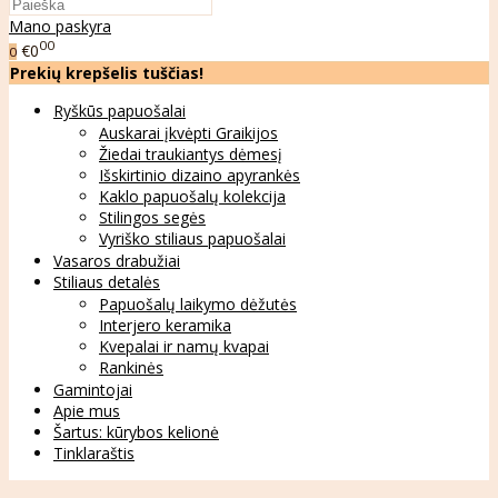
Mano paskyra
00
€0
0
Prekių krepšelis tuščias!
Ryškūs papuošalai
Auskarai įkvėpti Graikijos
Žiedai traukiantys dėmesį
Išskirtinio dizaino apyrankės
Kaklo papuošalų kolekcija
Stilingos segės
Vyriško stiliaus papuošalai
Vasaros drabužiai
Stiliaus detalės
Papuošalų laikymo dėžutės
Interjero keramika
Kvepalai ir namų kvapai
Rankinės
Gamintojai
Apie mus
Šartus: kūrybos kelionė
Tinklaraštis