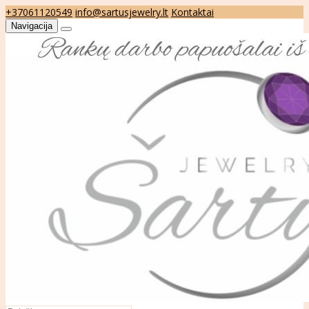
+37061120549
info@sartusjewelry.lt
Kontaktai
Navigacija