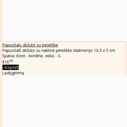
Papuošalų dėžutė su peteliške
Papuošalš dėžutė su naktinė peteliške Matmenys 10,5 x 5 cm
Spalva: išorė - bordinė, vidus - š..
00
€16
Į krepšelį
Į palyginimą