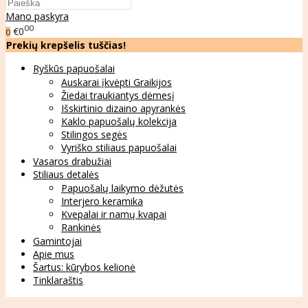
Mano paskyra
00
€0
0
Prekių krepšelis tuščias!
Ryškūs papuošalai
Auskarai įkvėpti Graikijos
Žiedai traukiantys dėmesį
Išskirtinio dizaino apyrankės
Kaklo papuošalų kolekcija
Stilingos segės
Vyriško stiliaus papuošalai
Vasaros drabužiai
Stiliaus detalės
Papuošalų laikymo dėžutės
Interjero keramika
Kvepalai ir namų kvapai
Rankinės
Gamintojai
Apie mus
Šartus: kūrybos kelionė
Tinklaraštis