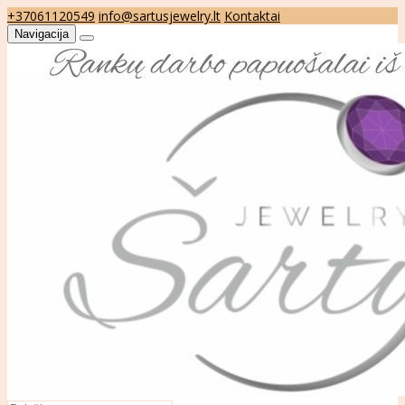
+37061120549
info@sartusjewelry.lt
Kontaktai
Navigacija