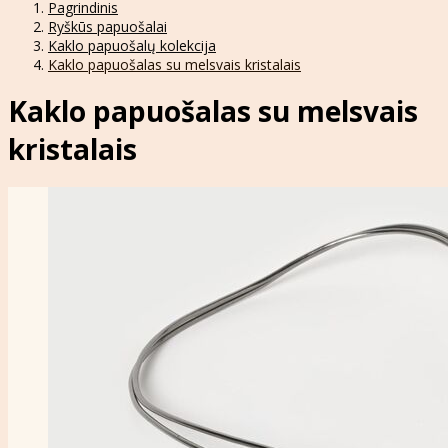
Pagrindinis
Ryškūs papuošalai
Kaklo papuošalų kolekcija
Kaklo papuošalas su melsvais kristalais
Kaklo papuošalas su melsvais
kristalais