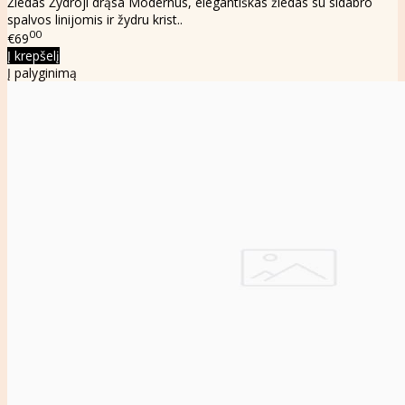
Žiedas Žydroji drąsa Modernus, elegantiškas žiedas su sidabro
spalvos linijomis ir žydru krist..
00
€69
Į krepšelį
Į palyginimą