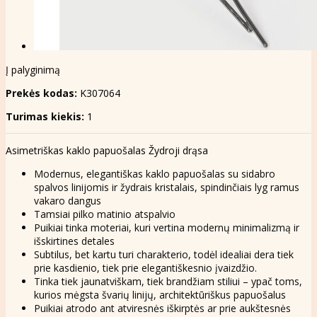
Į palyginimą
Prekės kodas:
K307064
Turimas kiekis:
1
Asimetriškas kaklo papuošalas Žydroji drąsa
Modernus, elegantiškas kaklo papuošalas su sidabro
spalvos linijomis ir žydrais kristalais, spindinčiais lyg ramus
vakaro dangus
Tamsiai pilko matinio atspalvio
Puikiai tinka moteriai, kuri vertina modernų minimalizmą ir
išskirtines detales
Subtilus, bet kartu turi charakterio, todėl idealiai dera tiek
prie kasdienio, tiek prie elegantiškesnio įvaizdžio.
Tinka tiek jaunatviškam, tiek brandžiam stiliui – ypač toms,
kurios mėgsta švarių linijų, architektūriškus papuošalus
Puikiai atrodo ant atviresnės iškirptės ar prie aukštesnės