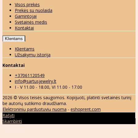
Visos prekės
Prekės su nuolaida
Gamintojai
Svetainės medis
Kontaktai
Klientams
Klientams
Užsakymų istorija
Kontaktai
+37061120549
info@sartusjewelry.lt
I - V 11.00 - 18.00, VI 11.00 - 17.00
2026 © Visos teisės saugomos. Kopijuoti, platinti svetainės turinį
be autorių sutikimo draudžiama.
Elektroninių parduotuvių nuoma
-
eshoprent.com
Rašyti
Skambinti