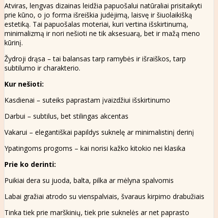
Atviras, lengvas dizainas leidžia papuošalui natūraliai prisitaikyti
prie kūno, o jo forma išreiškia judėjimą, laisvę ir šiuolaikišką
estetiką. Tai papuošalas moteriai, kuri vertina išskirtinumą,
minimalizmą ir nori nešioti ne tik aksesuarą, bet ir mažą meno
kūrinį.
Žydroji drąsa – tai balansas tarp ramybės ir išraiškos, tarp
subtilumo ir charakterio.
Kur nešioti:
Kasdienai – suteiks paprastam įvaizdžiui išskirtinumo
Darbui – subtilus, bet stilingas akcentas
Vakarui – elegantiškai papildys suknelę ar minimalistinį derinį
Ypatingoms progoms – kai norisi kažko kitokio nei klasika
Prie ko derinti:
Puikiai dera su juoda, balta, pilka ar mėlyna spalvomis
Labai gražiai atrodo su vienspalviais, švaraus kirpimo drabužiais
Tinka tiek prie marškinių, tiek prie suknelės ar net paprasto