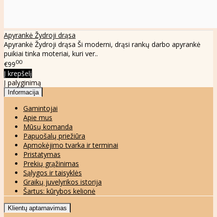
Apyrankė Žydroji drąsa
Apyrankė Žydroji drąsa Ši moderni, drąsi rankų darbo apyrankė
puikiai tinka moteriai, kuri ver..
00
€99
Į krepšelį
Į palyginimą
Informacija
Gamintojai
Apie mus
Mūsų komanda
Papuošalų priežiūra
Apmokėjimo tvarka ir terminai
Pristatymas
Prekių grąžinimas
Sąlygos ir taisyklės
Graikų juvelyrikos istorija
Šartus: kūrybos kelionė
Klientų aptarnavimas