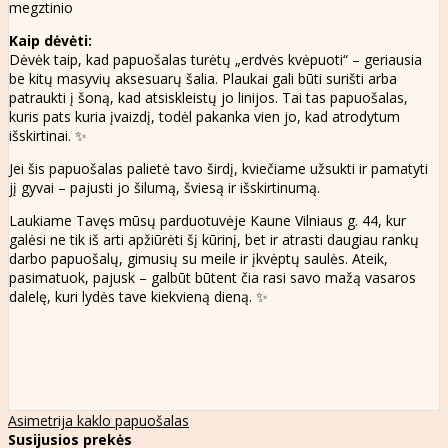
megztinio
Kaip dėvėti:
Dėvėk taip, kad papuošalas turėtų „erdvės kvėpuoti“ – geriausia
be kitų masyvių aksesuarų šalia. Plaukai gali būti surišti arba
patraukti į šoną, kad atsiskleistų jo linijos. Tai tas papuošalas,
kuris pats kuria įvaizdį, todėl pakanka vien jo, kad atrodytum
išskirtinai. ✨
Jei šis papuošalas palietė tavo širdį, kviečiame užsukti ir pamatyti
jį gyvai – pajusti jo šilumą, šviesą ir išskirtinumą.
Laukiame Tavęs mūsų parduotuvėje Kaune Vilniaus g. 44, kur
galėsi ne tik iš arti apžiūrėti šį kūrinį, bet ir atrasti daugiau rankų
darbo papuošalų, gimusių su meile ir įkvėptų saulės. Ateik,
pasimatuok, pajusk – galbūt būtent čia rasi savo mažą vasaros
dalelę, kuri lydės tave kiekvieną dieną. ✨
Asimetrija kaklo papuošalas
Susijusios prekės