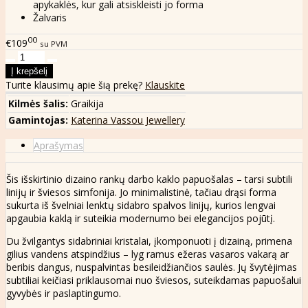
apykaklės, kur gali atsiskleisti jo forma
Žalvaris
00
€109
su PVM
Turite klausimų apie šią prekę?
Klauskite
Kilmės šalis:
Graikija
Gamintojas:
Katerina Vassou Jewellery
Aprašymas
Šis išskirtinio dizaino rankų darbo kaklo papuošalas – tarsi subtili
linijų ir šviesos simfonija. Jo minimalistinė, tačiau drąsi forma
sukurta iš švelniai lenktų sidabro spalvos linijų, kurios lengvai
apgaubia kaklą ir suteikia modernumo bei elegancijos pojūtį.
Du žvilgantys sidabriniai kristalai, įkomponuoti į dizainą, primena
gilius vandens atspindžius – lyg ramus ežeras vasaros vakarą ar
beribis dangus, nuspalvintas besileidžiančios saulės. Jų švytėjimas
subtiliai keičiasi priklausomai nuo šviesos, suteikdamas papuošalui
gyvybės ir paslaptingumo.