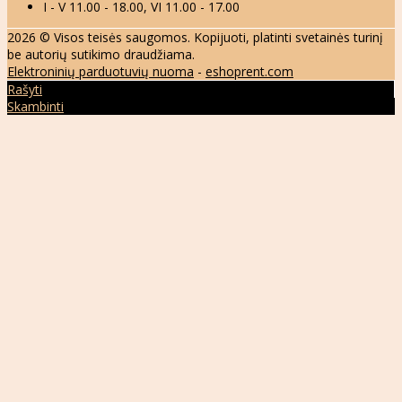
I - V 11.00 - 18.00, VI 11.00 - 17.00
2026 © Visos teisės saugomos. Kopijuoti, platinti svetainės turinį
be autorių sutikimo draudžiama.
Elektroninių parduotuvių nuoma
-
eshoprent.com
Rašyti
Skambinti