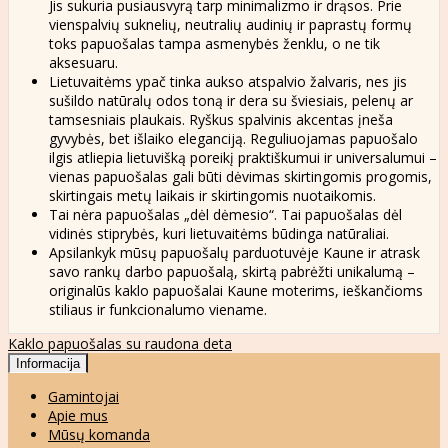
Jis sukuria pusiausvyrą tarp minimalizmo ir drąsos. Prie
vienspalvių suknelių, neutralių audinių ir paprastų formų
toks papuošalas tampa asmenybės ženklu, o ne tik
aksesuaru.
Lietuvaitėms ypač tinka aukso atspalvio žalvaris, nes jis
sušildo natūralų odos toną ir dera su šviesiais, pelenų ar
tamsesniais plaukais. Ryškus spalvinis akcentas įneša
gyvybės, bet išlaiko eleganciją. Reguliuojamas papuošalo
ilgis atliepia lietuvišką poreikį praktiškumui ir universalumui –
vienas papuošalas gali būti dėvimas skirtingomis progomis,
skirtingais metų laikais ir skirtingomis nuotaikomis.
Tai nėra papuošalas „dėl dėmesio“. Tai papuošalas dėl
vidinės stiprybės, kuri lietuvaitėms būdinga natūraliai.
Apsilankyk mūsų papuošalų parduotuvėje Kaune ir atrask
savo rankų darbo papuošalą, skirtą pabrėžti unikalumą –
originalūs kaklo papuošalai Kaune moterims, ieškančioms
stiliaus ir funkcionalumo viename.
Kaklo papuošalas su raudona deta
Informacija
Gamintojai
Apie mus
Mūsų komanda