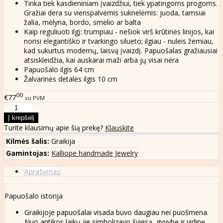
Tinka tiek kasdieniniam įvaizdžiui, tiek ypatingoms progoms.
Gražiai dera su vienspalvėmis suknelėmis: juoda, tamsiai
žalia, mėlyna, bordo, smėlio ar balta
Kaip reguliuoti ilgį: trumpiau - nešiok virš krūtinės linijos, kai
norisi elegantiško ir tvarkingo silueto; ilgiau - nuleis žemiau,
kad sukurtus modernų, laisvą įvaizdį. Papuošalas gražiausiai
atsiskleidžia, kai auskarai maži arba jų visai nėra
Papuošalo ilgis 64 cm
Žalvarinės detalės ilgis 10 cm
00
€77
su PVM
Turite klausimų apie šią prekę?
Klauskite
Kilmės šalis:
Graikija
Gamintojas:
Kalliope handmade Jewelry
Aprašymas
Papuošalo istorija
Graikijoje papuošalai visada buvo daugiau nei puošmena.
Nuo antikos laikų jie simbolizavo šviesą, gyvybę ir vidinę