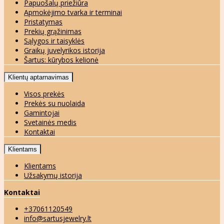
Papuošalų priežiūra
Apmokėjimo tvarka ir terminai
Pristatymas
Prekių grąžinimas
Sąlygos ir taisyklės
Graikų juvelyrikos istorija
Šartus: kūrybos kelionė
Klientų aptarnavimas
Visos prekės
Prekės su nuolaida
Gamintojai
Svetainės medis
Kontaktai
Klientams
Klientams
Užsakymų istorija
Kontaktai
+37061120549
info@sartusjewelry.lt