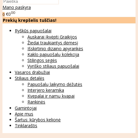
Mano paskyra
00
€0
0
Prekių krepšelis tuščias!
Ryškūs papuošalai
Auskarai įkvėpti Graikijos
Žiedai traukiantys dėmesį
Išskirtinio dizaino apyrankės
Kaklo papuošalų kolekcija
Stilingos segės
Vyriško stiliaus papuošalai
Vasaros drabužiai
Stiliaus detalės
Papuošalų laikymo dėžutės
Interjero keramika
Kvepalai ir namų kvapai
Rankinės
Gamintojai
Apie mus
Šartus: kūrybos kelionė
Tinklaraštis