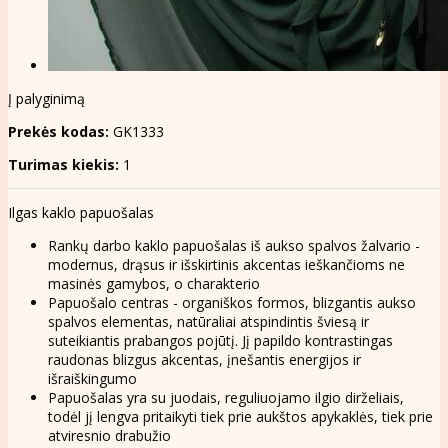
Į palyginimą
Prekės kodas:
GK1333
Turimas kiekis:
1
Ilgas kaklo papuošalas
Rankų darbo kaklo papuošalas iš aukso spalvos žalvario -
modernus, drąsus ir išskirtinis akcentas ieškančioms ne
masinės gamybos, o charakterio
Papuošalo centras - organiškos formos, blizgantis aukso
spalvos elementas, natūraliai atspindintis šviesą ir
suteikiantis prabangos pojūtį. Jį papildo kontrastingas
raudonas blizgus akcentas, įnešantis energijos ir
išraiškingumo
Papuošalas yra su juodais, reguliuojamo ilgio dirželiais,
todėl jį lengva pritaikyti tiek prie aukštos apykaklės, tiek prie
atviresnio drabužio