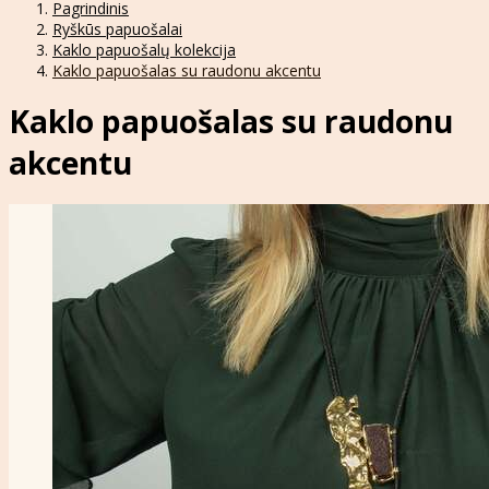
Pagrindinis
Ryškūs papuošalai
Kaklo papuošalų kolekcija
Kaklo papuošalas su raudonu akcentu
Kaklo papuošalas su raudonu
akcentu