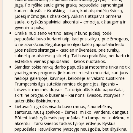
jėgą. Po ryškia saule gimę graikų papuošalai sąmoningai
kuriami drąsūs ir išraiškingi – tam, kad atspindėtų šviesą,
judesį ir žmogaus charakterį. Auksinis atspalvis primena
saulę, o ryškūs spalviniai akcentai – emociją, džiaugsmą ir
gyvenimo pulsą.
Graikai nuo seno vertino laisvę ir kūno judesį, todėl
papuošalai buvo kuriami taip, kad prisitaikytų prie žmogaus,
o ne atvirkščiai. Reguliuojamo ilgio kaklo papuošalai leido
juos nešioti skirtingai – kasdien ir šventėse, prie tunikų,
suknelių ar atviresnių siluetų. Tai buvo praktiška, bet kartu ir
estetiška: vienas papuošalas – kelios nuotaikos.
Šiandien tokie rankų darbo papuošalai moterims tinka ne tik
ypatingoms progoms. Jie kuriami miesto moteriai, kuri juos
nešioja galerijoje, kavinėje, kelionėje ar vakaro susitikime.
Trumpesnis ilgis suteikia ramios elegancijos, ilgesnis –
laisvės ir meninės drąsos. Tai originalūs kaklo papuošalai,
skirti ne progai, o būsenai – kai norisi šviesos, stiprybės ir
autentiško išskirtinumo.
Lietuvaičių grožis visada buvo ramus, šiaurietiškas,
santūrus. Mūsų spalvos – žemės, miško, vandens, dangaus.
Būtent todėl ryškesnis papuošalas čia tampa ne triukšmu, o
akcentu – tarsi šviesos taškas tylioje erdvėje. Ryškus
papuošalas lietuviškame įvaizdyje neužgožia, bet išryškina.