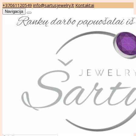
+37061120549
info@sartusjewelry.lt
Kontaktai
Navigacija