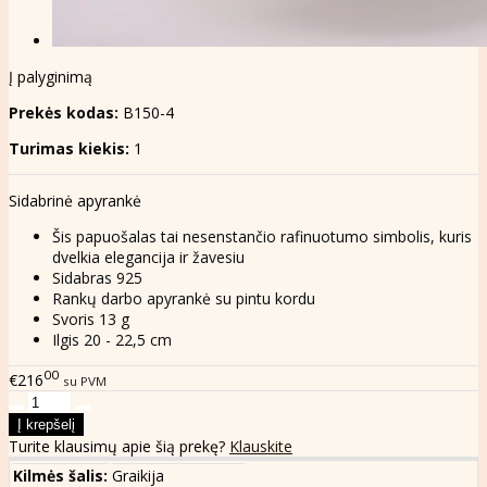
Į palyginimą
Prekės kodas:
B150-4
Turimas kiekis:
1
Sidabrinė apyrankė
Šis papuošalas tai nesenstančio rafinuotumo simbolis, kuris
dvelkia elegancija ir žavesiu
Sidabras 925
Rankų darbo apyrankė su pintu kordu
Svoris 13 g
Ilgis 20 - 22,5 cm
00
€216
su PVM
Turite klausimų apie šią prekę?
Klauskite
Kilmės šalis:
Graikija