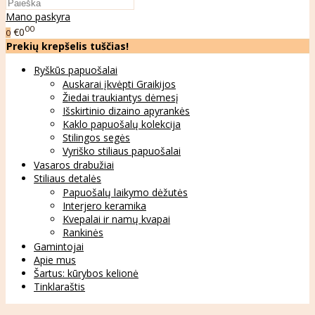
Mano paskyra
00
€0
0
Prekių krepšelis tuščias!
Ryškūs papuošalai
Auskarai įkvėpti Graikijos
Žiedai traukiantys dėmesį
Išskirtinio dizaino apyrankės
Kaklo papuošalų kolekcija
Stilingos segės
Vyriško stiliaus papuošalai
Vasaros drabužiai
Stiliaus detalės
Papuošalų laikymo dėžutės
Interjero keramika
Kvepalai ir namų kvapai
Rankinės
Gamintojai
Apie mus
Šartus: kūrybos kelionė
Tinklaraštis