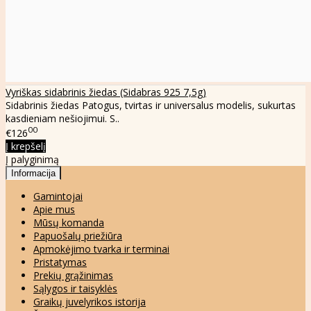
Vyriškas sidabrinis žiedas (Sidabras 925 7,5g)
Sidabrinis žiedas Patogus, tvirtas ir universalus modelis, sukurtas
kasdieniam nešiojimui. S..
00
€126
Į krepšelį
Į palyginimą
Informacija
Gamintojai
Apie mus
Mūsų komanda
Papuošalų priežiūra
Apmokėjimo tvarka ir terminai
Pristatymas
Prekių grąžinimas
Sąlygos ir taisyklės
Graikų juvelyrikos istorija