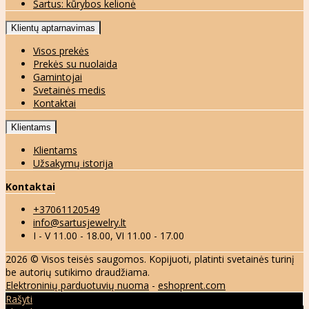
Šartus: kūrybos kelionė
Klientų aptarnavimas
Visos prekės
Prekės su nuolaida
Gamintojai
Svetainės medis
Kontaktai
Klientams
Klientams
Užsakymų istorija
Kontaktai
+37061120549
info@sartusjewelry.lt
I - V 11.00 - 18.00, VI 11.00 - 17.00
2026 © Visos teisės saugomos. Kopijuoti, platinti svetainės turinį
be autorių sutikimo draudžiama.
Elektroninių parduotuvių nuoma
-
eshoprent.com
Rašyti