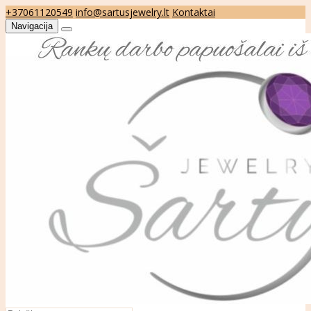
+37061120549
info@sartusjewelry.lt
Kontaktai
Navigacija