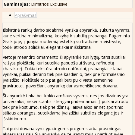
Gamintojas:
Dimitrios Exclusive
Aprašymas
Išskirtinė rankų darbo sidabrinė vyriška apyrankė, sukurta vyrams,
kurie vertina minimalizmą, kokybę ir subtilią prabangą. Pagaminta
Graikijoje, ji jungia modernią estetiką su tradicine meistryste,
todėl atrodo solidžiai, elegantiškai ir išskirtinai.
Vietoje meandro ornamento ši apyrankė turi lygią, tarsi subtiliai
raižytą plokštelę, kuri suteikia papuošalui švarų, rafinuotą
charakterį. Tokia tekstūra atrodo natūraliai, prabangiai ir labai
vyriškai, puikiai deranti tiek prie kasdienio, tiek prie formalesnio
įvaizdžio. Plokštelė taip pat gali būti puiki vieta asmeninei
graviruotei, paverčiant apyrankę dar asmeniškesne dovana.
Ši apyrankė tinka bet kokio amžiaus vyrams, nes jos dizainas yra
universalus, nesenstantis ir lengvai priderinamas. Ji puikiai atrodo
tiek prie kostiumo, tiek prie džinsų, laisvalaikio ar net sportinio
stiliaus aprangos, suteikdama įvaizdžiui subtilios elegancijos ir
išskirtinumo.
Tai puiki dovana vyrui ypatingoms progoms arba prasmingas
aksesuaras sau. Šią apyrankę galite įsigyti mūsų parduotuvėje