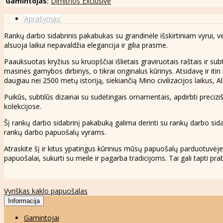
Gamintojas:
Dimitrios Exclusive
Aprašymas
Rankų darbo sidabrinis pakabukas su grandinėle išskirtiniam vyrui, ve
alsuoja laikui nepavaldžia elegancija ir gilia prasme.
Paauksuotas kryžius su kruopščiai išlietais graviruotais raštais ir su
masinės gamybos dirbinys, o tikrai originalus kūrinys. Atsidavę ir itin
daugiau nei 2500 metų istoriją, siekiančią Mino civilizacijos laikus, 
Puikūs, subtilūs dizainai su sudėtingais ornamentais, apdirbti precizi
kolekcijose.
Šį rankų darbo sidabrinį pakabuką galima derinti su rankų darbo sidabr
rankų darbo papuošalų vyrams.
Atraskite šį ir kitus ypatingus kūrinius mūsų papuošalų parduotuvėj
papuošalai, sukurti su meile ir pagarba tradicijoms. Tai gali tapti p
Vyriškas kaklo papuošalas
Informacija
Gamintojai