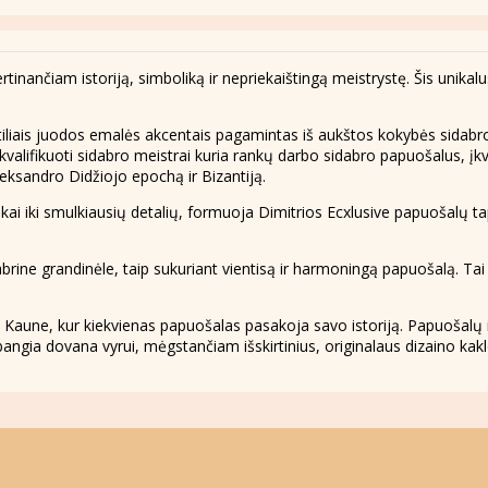
rtinančiam istoriją, simboliką ir nepriekaištingą meistrystę. Šis unikal
btiliais juodos emalės akcentais pagamintas iš aukštos kokybės sidabro.
 kvalifikuoti sidabro meistrai kuria rankų darbo sidabro papuošalus, įkv
Aleksandro Didžiojo epochą ir Bizantiją.
škai iki smulkiausių detalių, formuoja Dimitrios Ecxlusive papuošalų ta
ine grandinėle, taip sukuriant vientisą ir harmoningą papuošalą. Tai pui
e Kaune, kur kiekvienas papuošalas pasakoja savo istoriją. Papuošalų 
rabangia dovana vyrui, mėgstančiam išskirtinius, originalaus dizaino ka