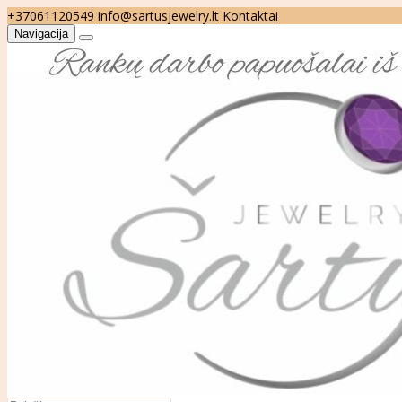
+37061120549
info@sartusjewelry.lt
Kontaktai
Navigacija