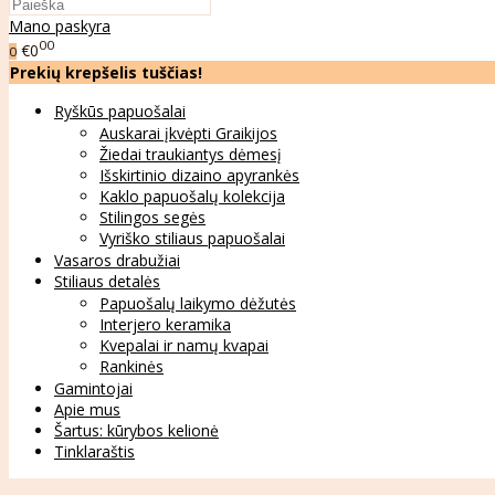
Mano paskyra
00
€0
0
Prekių krepšelis tuščias!
Ryškūs papuošalai
Auskarai įkvėpti Graikijos
Žiedai traukiantys dėmesį
Išskirtinio dizaino apyrankės
Kaklo papuošalų kolekcija
Stilingos segės
Vyriško stiliaus papuošalai
Vasaros drabužiai
Stiliaus detalės
Papuošalų laikymo dėžutės
Interjero keramika
Kvepalai ir namų kvapai
Rankinės
Gamintojai
Apie mus
Šartus: kūrybos kelionė
Tinklaraštis