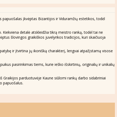
us papuošalas įkvėptas Bizantijos ir Viduramžių estetikos, todėl
 Kiekviena detalė atskleidžia tikrą meistro ranką, todėl tai ne
ėptus šlovingos graikiškos juvelyrikos tradicijos, kuri skaičiuoja
patybę ir įtvirtina jų ikonišką charakterį, lengvai atpažįstamą visose
kus pasirinkimas tiems, kurie ieško išskirtinių, originalių ir unikalių
iš Graikijos parduotuvėje Kaune siūlomi rankų darbo sidabriniai
klo papuošalus.