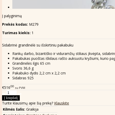
Į palyginimą
Prekės kodas:
M279
Turimas kiekis:
1
Sidabrinė grandinėlė su išskirtiniu pakabuku
Rankų darbo, bizantiško ir viduramžių stiliaus įkvėpta, sidabri
Pakabukas puoštas iškilaus rašto auksuotu kryžiumi, kurio p
Grandinėlės ilgis 65 cm
Svoris 36,6 g
Pakabuko dydis 2,2 cm x 2,2 cm
Sidabras 925
00
€516
su PVM
Turite klausimų apie šią prekę?
Klauskite
Kilmės šalis:
Graikija