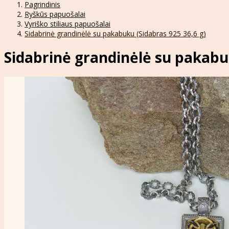
Pagrindinis
Ryškūs papuošalai
Vyriško stiliaus papuošalai
Sidabrinė grandinėlė su pakabuku (Sidabras 925 36,6 g)
Sidabrinė grandinėlė su pakabuk