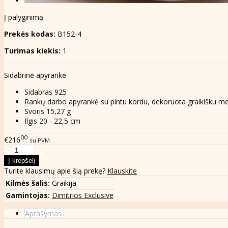
Į palyginimą
Prekės kodas:
B152-4
Turimas kiekis:
1
Sidabrinė apyrankė
Sidabras 925
Rankų darbo apyrankė su pintu kordu, dekoruota graikišku m
Svoris 15,27 g
Ilgis 20 - 22,5 cm
00
€216
su PVM
Turite klausimų apie šią prekę?
Klauskite
Kilmės šalis:
Graikija
Gamintojas:
Dimitrios Exclusive
Aprašymas