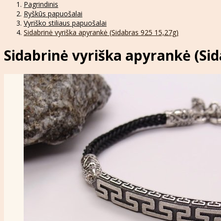
Pagrindinis
Ryškūs papuošalai
Vyriško stiliaus papuošalai
Sidabrinė vyriška apyrankė (Sidabras 925 15,27g)
Sidabrinė vyriška apyrankė (Sid