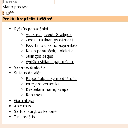
Mano paskyra
00
€0
0
Prekių krepšelis tuščias!
Ryškūs papuošalai
Auskarai įkvėpti Graikijos
Žiedai traukiantys dėmesį
Išskirtinio dizaino apyrankės
Kaklo papuošalų kolekcija
Stilingos segės
Vyriško stiliaus papuošalai
Vasaros drabužiai
Stiliaus detalės
Papuošalų laikymo dėžutės
Interjero keramika
Kvepalai ir namų kvapai
Rankinės
Gamintojai
Apie mus
Šartus: kūrybos kelionė
Tinklaraštis