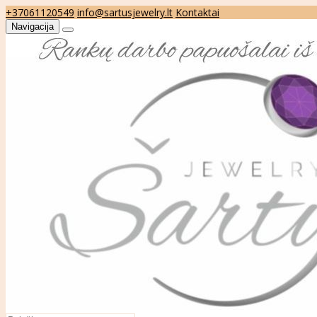
+37061120549
info@sartusjewelry.lt
Kontaktai
Navigacija