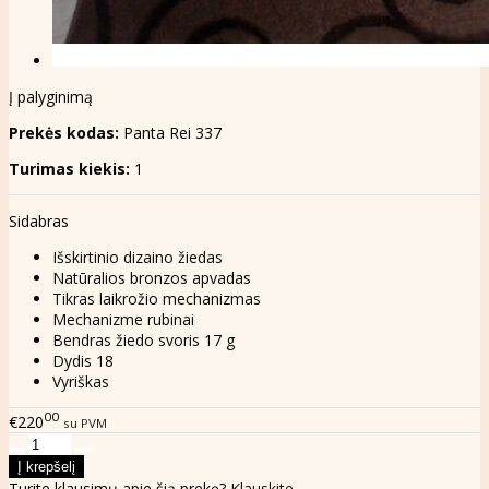
Į palyginimą
Prekės kodas:
Panta Rei 337
Turimas kiekis:
1
Sidabras
Išskirtinio dizaino žiedas
Natūralios bronzos apvadas
Tikras laikrožio mechanizmas
Mechanizme rubinai
Bendras žiedo svoris 17 g
Dydis 18
Vyriškas
00
€220
su PVM
Turite klausimų apie šią prekę?
Klauskite