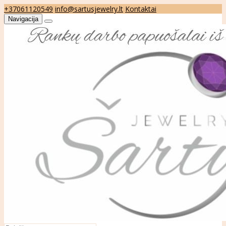
+37061120549
info@sartusjewelry.lt
Kontaktai
Navigacija