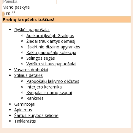
Mano paskyra
00
€0
0
Prekių krepšelis tuščias!
Ryškūs papuošalai
Auskarai įkvėpti Graikijos
Žiedai traukiantys dėmesį
Išskirtinio dizaino apyrankės
Kaklo papuošalų kolekcija
Stilingos segės
Vyriško stiliaus papuošalai
Vasaros drabužiai
Stiliaus detalės
Papuošalų laikymo dėžutės
Interjero keramika
Kvepalai ir namų kvapai
Rankinės
Gamintojai
Apie mus
Šartus: kūrybos kelionė
Tinklaraštis