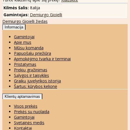
Kilmės šalis:
Italija
Gamintojas:
Demiurgo Gioielli
Demiurgo Gioielli žiedas
Informacija
Gamintojai
Apie mus
Mūsų komanda
Papuošalų priežiūra
Apmokėjimo tvarka ir terminai
Pristatymas
Prekių grąžinimas
Sąlygos ir taisyklės
Graikų juvelyrikos istorija
Šartus: kūrybos kelionė
Klientų aptarnavimas
Visos prekės
Prekės su nuolaida
Gamintojai
Svetainės medis
Kontaktai