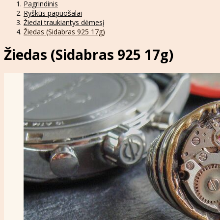
Pagrindinis
Ryškūs papuošalai
Žiedai traukiantys dėmesį
Žiedas (Sidabras 925 17g)
Žiedas (Sidabras 925 17g)