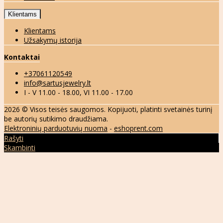
Klientams
Klientams
Užsakymų istorija
Kontaktai
+37061120549
info@sartusjewelry.lt
I - V 11.00 - 18.00, VI 11.00 - 17.00
2026 © Visos teisės saugomos. Kopijuoti, platinti svetainės turinį
be autorių sutikimo draudžiama.
Elektroninių parduotuvių nuoma
-
eshoprent.com
Rašyti
Skambinti