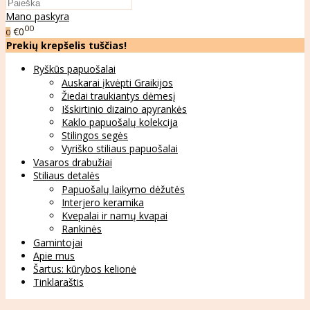
Mano paskyra
00
€0
0
Prekių krepšelis tuščias!
Ryškūs papuošalai
Auskarai įkvėpti Graikijos
Žiedai traukiantys dėmesį
Išskirtinio dizaino apyrankės
Kaklo papuošalų kolekcija
Stilingos segės
Vyriško stiliaus papuošalai
Vasaros drabužiai
Stiliaus detalės
Papuošalų laikymo dėžutės
Interjero keramika
Kvepalai ir namų kvapai
Rankinės
Gamintojai
Apie mus
Šartus: kūrybos kelionė
Tinklaraštis