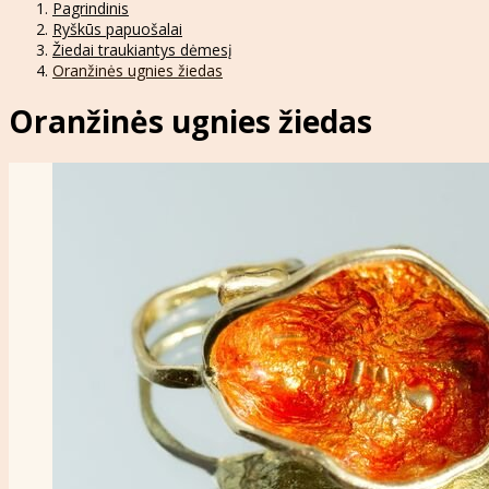
Pagrindinis
Ryškūs papuošalai
Žiedai traukiantys dėmesį
Oranžinės ugnies žiedas
Oranžinės ugnies žiedas