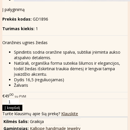
Į palyginimą
Prekės kodas:
GD1896
Turimas kiekis:
1
Oranžinės ugnies žiedas
Spindintis sodria oranžine spalva, subtiliai įrėminta aukso
atspalvio detalėmis.
Natūrali, organiška forma suteikia šilumos ir elegancijos,
todėl žiedas išskirtinai traukia dėmesį ir lengvai tampa
įvaizdžio akcentu.
Dydis 16,5 (reguliuojamas)
Žalvaris
00
€49
su PVM
Turite klausimų apie šią prekę?
Klauskite
Kilmės šalis:
Graikija
Gamintojas:
Kalliope handmade Jewelry