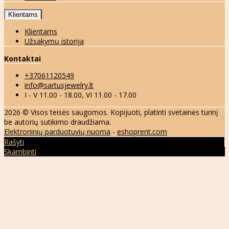
Klientams
Klientams
Užsakymų istorija
Kontaktai
+37061120549
info@sartusjewelry.lt
I - V 11.00 - 18.00, VI 11.00 - 17.00
2026 © Visos teisės saugomos. Kopijuoti, platinti svetainės turinį
be autorių sutikimo draudžiama.
Elektroninių parduotuvių nuoma
-
eshoprent.com
Rašyti
Skambinti