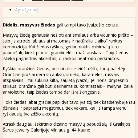
Aprašymas
Didelis, masyvus žiedas
gali tampi tavo įvaizdžio centru.
Masyvų žiedą geriausia nešioti ant smiliaus arba vidurinio piršto –
taip jis atrodo labiausiai matomas ir natūraliai „laiko“ rankos
kompoziciją. Kai žiedas ryškus, geriau rinktis minimalų kitų
papuošalų kiekį: plonos grandinėlės, maži auskarai. Taip žiedas
išlieka pagrindinis akcentas, o rankos neatrodo perkrautos.
Ryškiai oranžinis žiedas, puikiai atsiskleidžia šiltų tonų paletėje.
Oranžinė gražiai dera su auksu, smėlio, karamelės, rusvais
atspalviais – tai sukuria šiltą, saulėtą įvaizdį. Jei norisi drąsesnio
stiliaus, oranžinė gali būti derinama su kontrastais – mėlyna, žalia
ar violetine, taip žiedas tampa dar išraiškingesnis.
Toks žiedas labai gražiai papildys tavo įvaizdį tiek kasdienybėje (su
džinsais ir paprastu megztiniu), tiek vakare, kai jis tampa vienu
ryškiausių įvaizdžio akcentų.
Atrask daugiau išskirtinio dizaino masyvių papuošalų iš Graikijos
Šarus Jewelry Galerijoje Vilniaus g. 44 Kaune