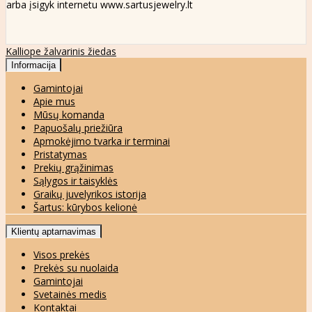
arba įsigyk internetu www.sartusjewelry.lt
Kalliope žalvarinis žiedas
Informacija
Gamintojai
Apie mus
Mūsų komanda
Papuošalų priežiūra
Apmokėjimo tvarka ir terminai
Pristatymas
Prekių grąžinimas
Sąlygos ir taisyklės
Graikų juvelyrikos istorija
Šartus: kūrybos kelionė
Klientų aptarnavimas
Visos prekės
Prekės su nuolaida
Gamintojai
Svetainės medis
Kontaktai