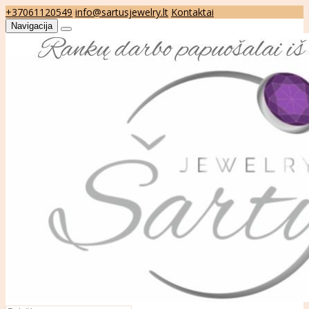
+37061120549
info@sartusjewelry.lt
Kontaktai
Navigacija