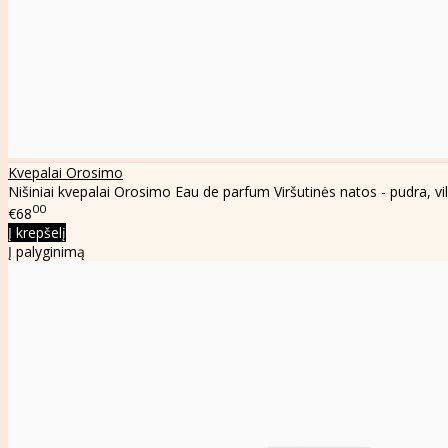
Kvepalai Orosimo
Nišiniai kvepalai Orosimo Eau de parfum Viršutinės natos - pudra, vilk
00
€68
Į krepšelį
Į palyginimą