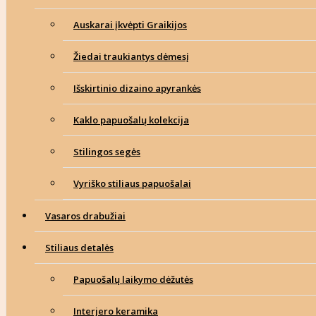
Auskarai įkvėpti Graikijos
Žiedai traukiantys dėmesį
Išskirtinio dizaino apyrankės
Kaklo papuošalų kolekcija
Stilingos segės
Vyriško stiliaus papuošalai
Vasaros drabužiai
Stiliaus detalės
Papuošalų laikymo dėžutės
Interjero keramika