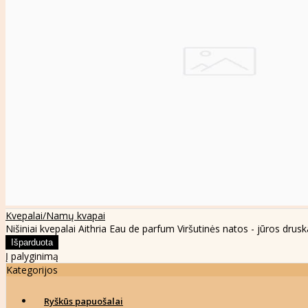
Kvepalai/Namų kvapai
Nišiniai kvepalai Aithria Eau de parfum Viršutinės natos - jūros druska
Į palyginimą
Kategorijos
Ryškūs papuošalai