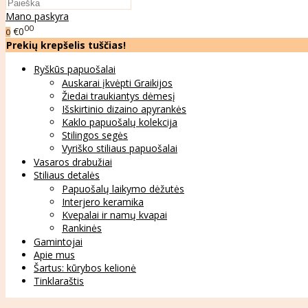
Mano paskyra
00
€0
0
Prekių krepšelis tuščias!
Ryškūs papuošalai
Auskarai įkvėpti Graikijos
Žiedai traukiantys dėmesį
Išskirtinio dizaino apyrankės
Kaklo papuošalų kolekcija
Stilingos segės
Vyriško stiliaus papuošalai
Vasaros drabužiai
Stiliaus detalės
Papuošalų laikymo dėžutės
Interjero keramika
Kvepalai ir namų kvapai
Rankinės
Gamintojai
Apie mus
Šartus: kūrybos kelionė
Tinklaraštis