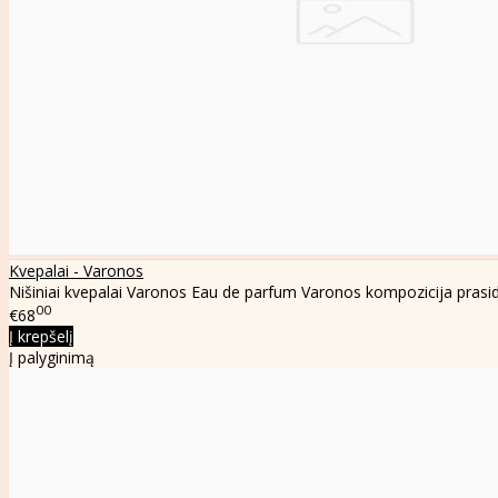
Kvepalai - Varonos
Nišiniai kvepalai Varonos Eau de parfum Varonos kompozicija praside
00
€68
Į krepšelį
Į palyginimą