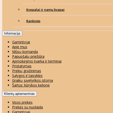
Kvepalai ir namų kvapai
Rankinės
Informacija
Gamintojai
Apie mus
Mūsų komanda
Papuošalų priežiūra
Apmokėjimo tvarka ir terminai
Pristatymas
Prekių grąžinimas
Sąlygos ir taisyklės
Graikų juvelyrikos istorija
Šartus: kūrybos kelionė
Klientų aptarnavimas
Visos prekės
Prekės su nuolaida
Gamintojai