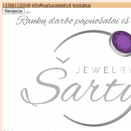
+37061120549
info@sartusjewelry.lt
Kontaktai
Navigacija