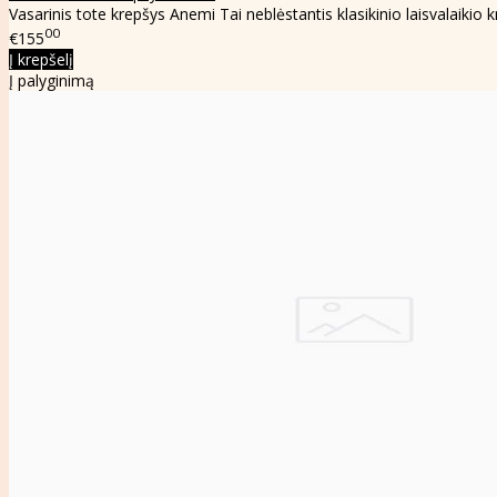
Vasarinis tote krepšys Anemi Tai neblėstantis klasikinio laisvalaikio 
00
€155
Į krepšelį
Į palyginimą