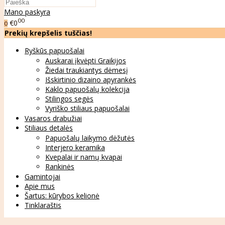
Mano paskyra
00
€0
0
Prekių krepšelis tuščias!
Ryškūs papuošalai
Auskarai įkvėpti Graikijos
Žiedai traukiantys dėmesį
Išskirtinio dizaino apyrankės
Kaklo papuošalų kolekcija
Stilingos segės
Vyriško stiliaus papuošalai
Vasaros drabužiai
Stiliaus detalės
Papuošalų laikymo dėžutės
Interjero keramika
Kvepalai ir namų kvapai
Rankinės
Gamintojai
Apie mus
Šartus: kūrybos kelionė
Tinklaraštis