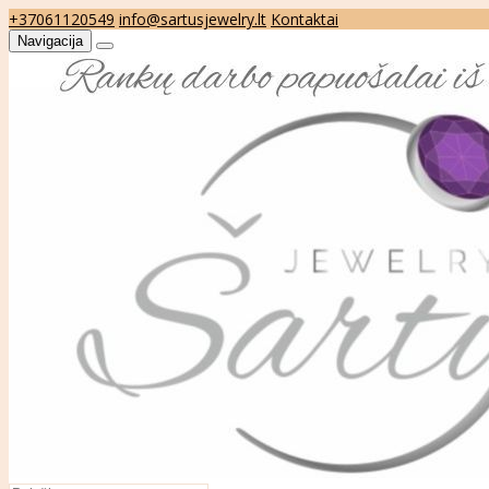
+37061120549
info@sartusjewelry.lt
Kontaktai
Navigacija