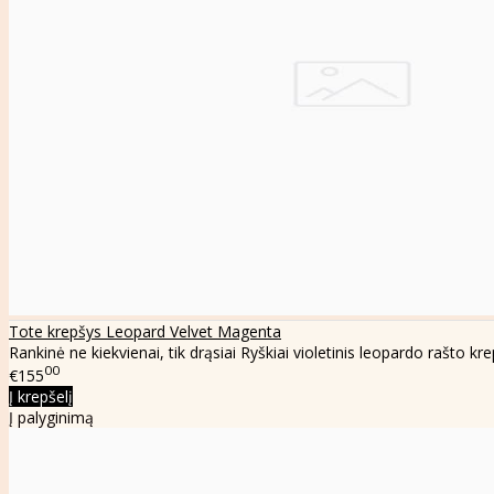
Tote krepšys Leopard Velvet Magenta
Rankinė ne kiekvienai, tik drąsiai Ryškiai violetinis leopardo rašto kr
00
€155
Į krepšelį
Į palyginimą