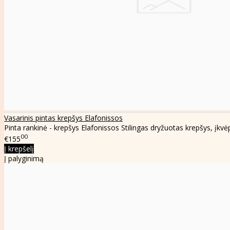
Vasarinis pintas krepšys Elafonissos
Pinta rankinė - krepšys Elafonissos Stilingas dryžuotas krepšys, įkvėp
00
€155
Į krepšelį
Į palyginimą