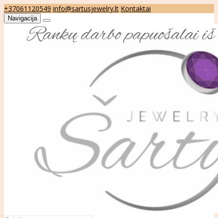
+37061120549
info@sartusjewelry.lt
Kontaktai
Navigacija