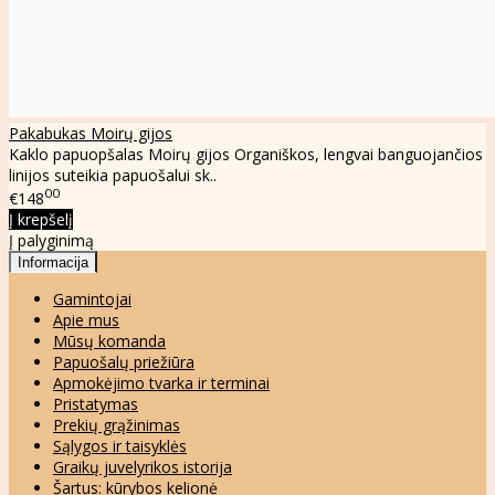
Pakabukas Moirų gijos
Kaklo papuopšalas Moirų gijos Organiškos, lengvai banguojančios
linijos suteikia papuošalui sk..
00
€148
Į krepšelį
Į palyginimą
Informacija
Gamintojai
Apie mus
Mūsų komanda
Papuošalų priežiūra
Apmokėjimo tvarka ir terminai
Pristatymas
Prekių grąžinimas
Sąlygos ir taisyklės
Graikų juvelyrikos istorija
Šartus: kūrybos kelionė