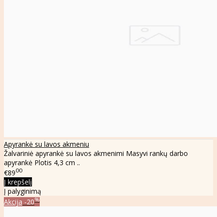
Apyrankė su lavos akmeniu
Žalvariniė apyrankė su lavos akmenimi Masyvi rankų darbo
apyrankė Plotis 4,3 cm ..
00
€89
Į krepšelį
Į palyginimą
%
Akcija
-20