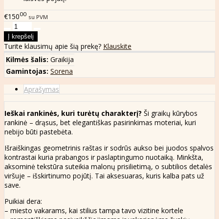
00
€150
su PVM
Turite klausimų apie šią prekę?
Klauskite
Kilmės šalis:
Graikija
Gamintojas:
Sorena
Aprašymas
Ieškai rankinės, kuri turėtų charakterį?
Ši graikų kūrybos
rankinė – drąsus, bet elegantiškas pasirinkimas moteriai, kuri
nebijo būti pastebėta.
Išraiškingas geometrinis raštas ir sodrūs aukso bei juodos spalvos
kontrastai kuria prabangos ir paslaptingumo nuotaiką. Minkšta,
aksominė tekstūra suteikia malonų prisilietimą, o subtilios detalės
viršuje – išskirtinumo pojūtį. Tai aksesuaras, kuris kalba pats už
save.
Puikiai dera:
– miesto vakarams, kai stilius tampa tavo vizitine kortele