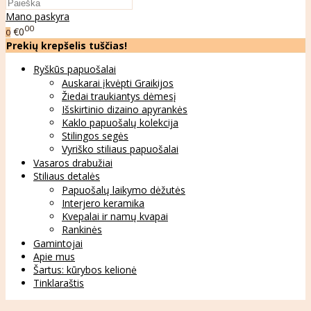
Mano paskyra
00
€0
0
Prekių krepšelis tuščias!
Ryškūs papuošalai
Auskarai įkvėpti Graikijos
Žiedai traukiantys dėmesį
Išskirtinio dizaino apyrankės
Kaklo papuošalų kolekcija
Stilingos segės
Vyriško stiliaus papuošalai
Vasaros drabužiai
Stiliaus detalės
Papuošalų laikymo dėžutės
Interjero keramika
Kvepalai ir namų kvapai
Rankinės
Gamintojai
Apie mus
Šartus: kūrybos kelionė
Tinklaraštis