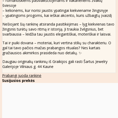
– romantiškiems pasivaikščiojimams ir vakarienėms žvakių
šviesoje
– kelionėms, kur norisi jaustis ypatingai kiekviename žingsnyje
– ypatingoms progoms, kai ieškai akcento, kuris užbaigtų įvaizdį
Nešiojant šią rankinę atsiranda pasitikėjimas – lyg kiekvienas tavo
žingsnis turėtų savo ritmą ir istoriją. Ji traukia žvilgsnius, bet
svarbiausia – leidžia tau jaustis elegantiškai, moteriškai ir laisvai.
Tai ir puiki dovana – moteriai, kuri vertina stilių su charakteriu. O
gal tai tavo pačios mažas prabangos ritualas? Nes kartais
gražiausios akimirkos prasideda nuo detalių. ✨
Daugiau originalių rankinių iš Graikijos gali rasti Šartus Jewelry
Galerijoje Vilniaus g. 44 Kaune
Prabangi juoda rankinė
Susijusios prekės