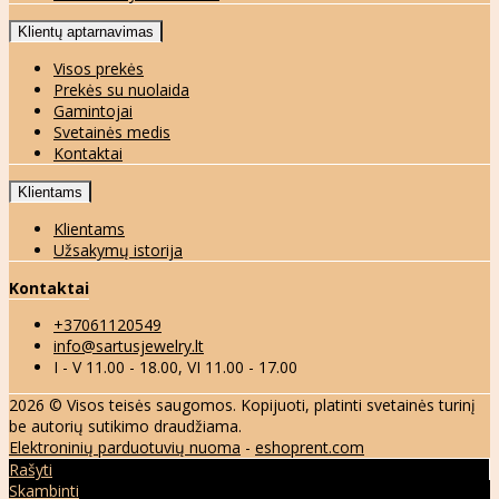
Klientų aptarnavimas
Visos prekės
Prekės su nuolaida
Gamintojai
Svetainės medis
Kontaktai
Klientams
Klientams
Užsakymų istorija
Kontaktai
+37061120549
info@sartusjewelry.lt
I - V 11.00 - 18.00, VI 11.00 - 17.00
2026 © Visos teisės saugomos. Kopijuoti, platinti svetainės turinį
be autorių sutikimo draudžiama.
Elektroninių parduotuvių nuoma
-
eshoprent.com
Rašyti
Skambinti