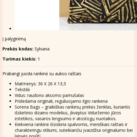
Į palyginimą
Prekės kodas:
Sylvana
Turimas kiekis:
1
Prabangi juoda rankinė su aukso raštais
Matmenys: 36 X 26 X 13,5
Tekstilė
Vidus: raudono aksomo pamušalas
Pridedama originali, reguliuojamo ilgio rankena
Sorena Bags – graikiškas rankinių prekės ženklas, kuriantis
išskirtinio dizaino modelius, įkvėptus Viduržemio jūros
estetikos, vasaros lengvumo ir atostogų nuotaikos.
Kiekviena rankinė išsiskiria spalvomis, meniškais raštais ir
charakteringu stiliumi, suteikiančiu įvaizdžiui originalumo bei
laisvės pojūtį.