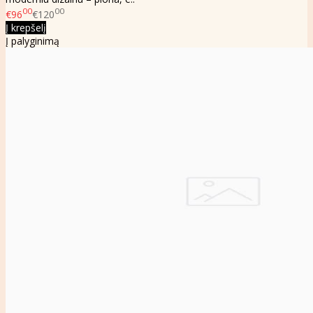
00
00
€96
€120
Į krepšelį
Į palyginimą