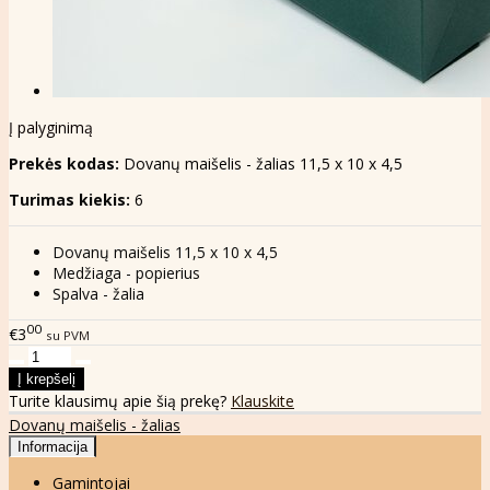
Į palyginimą
Prekės kodas:
Dovanų maišelis - žalias 11,5 x 10 x 4,5
Turimas kiekis:
6
Dovanų maišelis 11,5 x 10 x 4,5
Medžiaga - popierius
Spalva - žalia
00
€3
su PVM
Turite klausimų apie šią prekę?
Klauskite
Dovanų maišelis - žalias
Informacija
Gamintojai