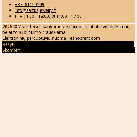
+37061120549
info@sartusjewelry.lt
I - V 11.00 - 18.00, VI 11.00 - 17.00
2026 © Visos teisės saugomos. Kopijuoti, platinti svetainės turinį
be autorių sutikimo draudžiama.
Elektroninių parduotuvių nuoma
-
eshoprent.com
Rašyti
Skambinti