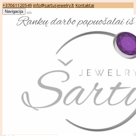
+37061120549
info@sartusjewelry.lt
Kontaktai
Navigacija