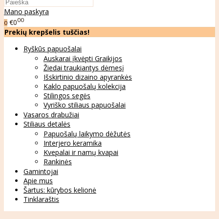
Mano paskyra
00
€0
0
Prekių krepšelis tuščias!
Ryškūs papuošalai
Auskarai įkvėpti Graikijos
Žiedai traukiantys dėmesį
Išskirtinio dizaino apyrankės
Kaklo papuošalų kolekcija
Stilingos segės
Vyriško stiliaus papuošalai
Vasaros drabužiai
Stiliaus detalės
Papuošalų laikymo dėžutės
Interjero keramika
Kvepalai ir namų kvapai
Rankinės
Gamintojai
Apie mus
Šartus: kūrybos kelionė
Tinklaraštis