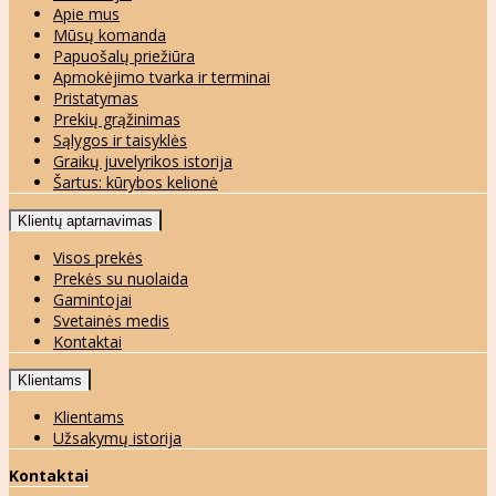
Apie mus
Mūsų komanda
Papuošalų priežiūra
Apmokėjimo tvarka ir terminai
Pristatymas
Prekių grąžinimas
Sąlygos ir taisyklės
Graikų juvelyrikos istorija
Šartus: kūrybos kelionė
Klientų aptarnavimas
Visos prekės
Prekės su nuolaida
Gamintojai
Svetainės medis
Kontaktai
Klientams
Klientams
Užsakymų istorija
Kontaktai