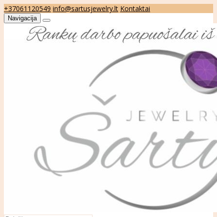
+37061120549
info@sartusjewelry.lt
Kontaktai
Navigacija