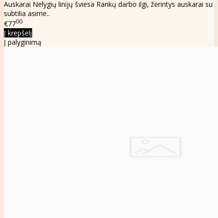
Auskarai Nelygių linijų šviesa Rankų darbo ilgi, žėrintys auskarai su
subtilia asime..
00
€77
Į krepšelį
Į palyginimą