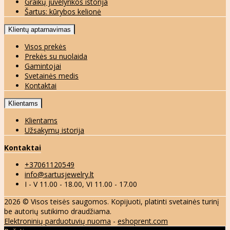
Graikų juvelyrikos istorija
Šartus: kūrybos kelionė
Klientų aptarnavimas
Visos prekės
Prekės su nuolaida
Gamintojai
Svetainės medis
Kontaktai
Klientams
Klientams
Užsakymų istorija
Kontaktai
+37061120549
info@sartusjewelry.lt
I - V 11.00 - 18.00, VI 11.00 - 17.00
2026 © Visos teisės saugomos. Kopijuoti, platinti svetainės turinį
be autorių sutikimo draudžiama.
Elektroninių parduotuvių nuoma
-
eshoprent.com