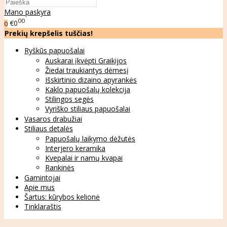
Mano paskyra
00
€0
0
Prekių krepšelis tuščias!
Ryškūs papuošalai
Auskarai įkvėpti Graikijos
Žiedai traukiantys dėmesį
Išskirtinio dizaino apyrankės
Kaklo papuošalų kolekcija
Stilingos segės
Vyriško stiliaus papuošalai
Vasaros drabužiai
Stiliaus detalės
Papuošalų laikymo dėžutės
Interjero keramika
Kvepalai ir namų kvapai
Rankinės
Gamintojai
Apie mus
Šartus: kūrybos kelionė
Tinklaraštis