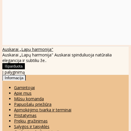
Auskarai „Lapų harmonija"
Auskarai „Lapų harmonija" Auskarai spinduliuoja natūralia
elegancija ir subtiliu že..
Į palyginimą
Informacija
Gamintojai
Apie mus
Mūsų komanda
Papuošalų priežiūra
Apmokėjimo tvarka ir terminai
Pristatymas
Prekių grąžinimas
Sąlygos ir taisyklės