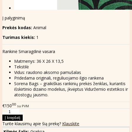
Į palyginimą
Prekės kodas:
Animal
Turimas kiekis:
1
Rankinė Smaragdinė vasara
Matmenys: 36 X 26 X 13,5
Tekstilė
Vidus: raudono aksomo pamušalas
Pridedama originali, reguliuojamo ilgio rankena
Sorena Bags – graikiškas rankinių prekės ženklas, kuriantis
išskirtinio dizaino modelius, įkvėptus Viduržemio estetikos ir
atostogų jausmo.
00
€150
su PVM
Turite klausimų apie šią prekę?
Klauskite
Kilmės šalis:
Graikija