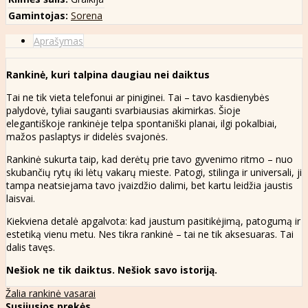
Gamintojas:
Sorena
Aprašymas
Rankinė, kuri talpina daugiau nei daiktus
Tai ne tik vieta telefonui ar piniginei. Tai – tavo kasdienybės
palydovė, tyliai sauganti svarbiausias akimirkas. Šioje
elegantiškoje rankinėje telpa spontaniški planai, ilgi pokalbiai,
mažos paslaptys ir didelės svajonės.
Rankinė sukurta taip, kad derėtų prie tavo gyvenimo ritmo – nuo
skubančių rytų iki lėtų vakarų mieste. Patogi, stilinga ir universali, ji
tampa neatsiejama tavo įvaizdžio dalimi, bet kartu leidžia jaustis
laisvai.
Kiekviena detalė apgalvota: kad jaustum pasitikėjimą, patogumą ir
estetiką vienu metu. Nes tikra rankinė – tai ne tik aksesuaras. Tai
dalis tavęs.
Nešiok ne tik daiktus. Nešiok savo istoriją.
Žalia rankinė vasarai
Susijusios prekės