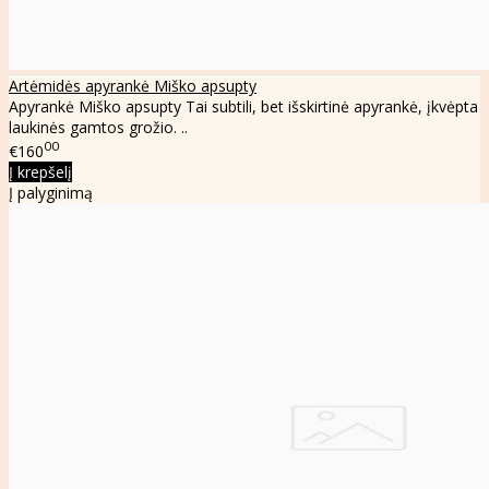
Artėmidės apyrankė Miško apsupty
Apyrankė Miško apsupty Tai subtili, bet išskirtinė apyrankė, įkvėpta
laukinės gamtos grožio. ..
00
€160
Į krepšelį
Į palyginimą