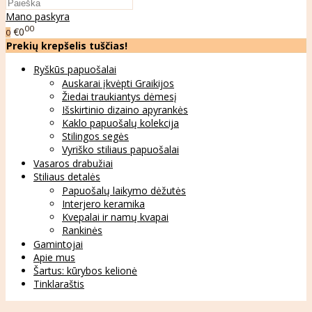
Mano paskyra
00
€0
0
Prekių krepšelis tuščias!
Ryškūs papuošalai
Auskarai įkvėpti Graikijos
Žiedai traukiantys dėmesį
Išskirtinio dizaino apyrankės
Kaklo papuošalų kolekcija
Stilingos segės
Vyriško stiliaus papuošalai
Vasaros drabužiai
Stiliaus detalės
Papuošalų laikymo dėžutės
Interjero keramika
Kvepalai ir namų kvapai
Rankinės
Gamintojai
Apie mus
Šartus: kūrybos kelionė
Tinklaraštis