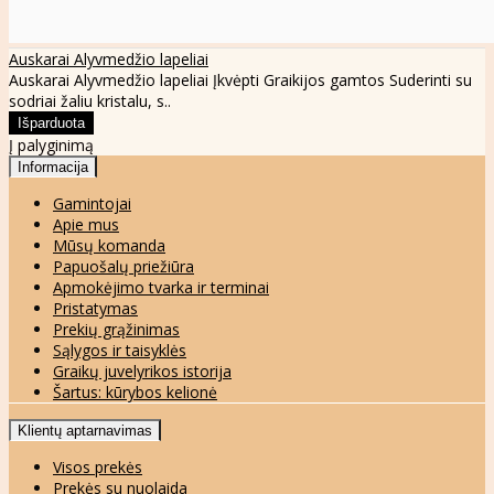
Auskarai Alyvmedžio lapeliai
Auskarai Alyvmedžio lapeliai Įkvėpti Graikijos gamtos Suderinti su
sodriai žaliu kristalu, s..
Į palyginimą
Informacija
Gamintojai
Apie mus
Mūsų komanda
Papuošalų priežiūra
Apmokėjimo tvarka ir terminai
Pristatymas
Prekių grąžinimas
Sąlygos ir taisyklės
Graikų juvelyrikos istorija
Šartus: kūrybos kelionė
Klientų aptarnavimas
Visos prekės
Prekės su nuolaida