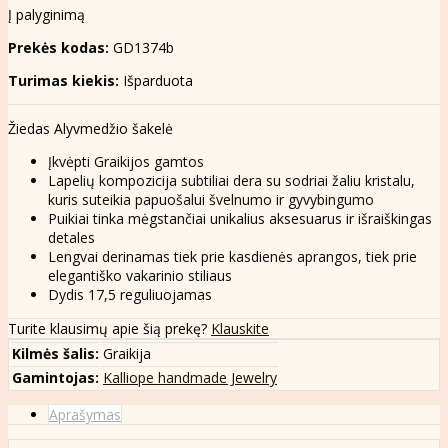
Į palyginimą
Prekės kodas:
GD1374b
Turimas kiekis:
Išparduota
Žiedas Alyvmedžio šakelė
Įkvėpti Graikijos gamtos
Lapelių kompozicija subtiliai dera su sodriai žaliu kristalu,
kuris suteikia papuošalui švelnumo ir gyvybingumo
Puikiai tinka mėgstančiai unikalius aksesuarus ir išraiškingas
detales
Lengvai derinamas tiek prie kasdienės aprangos, tiek prie
elegantiško vakarinio stiliaus
Dydis 17,5 reguliuojamas
Turite klausimų apie šią prekę?
Klauskite
Kilmės šalis:
Graikija
Gamintojas:
Kalliope handmade Jewelry
Aprašymas