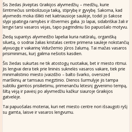
Šis žiedas įkvėptas Graikijos alyvmedžių – medžių, kurie
šimtmečius simbolizuoja taiką, stiprybę ir gyvybę. Sakoma, kad
alyvmedis moka išlikti net kaitriausioje saulėje, todėl jo šakose
slypi ypatinga ramybės ir ištvermės galia. Jo lapai, sidabriškai žali ir
lengvi tarsi vasaros vėjas, tapo pagrindiniu šio papuošalo motyvu.
Žiedą supantys alyvmedžio lapeliai kuria natūralų, organišką
siluetą, o sodriai žalias kristalas centre primena saulėje nokstančią
alyvuogę ir vakarinę Viduržemio jūros žalumą. Tai mažas vasaros
prisiminimas, kurį galima nešiotis kasdien.
Šis žiedas sukurtas ne tik atostogų nuotaikai, bet ir miesto ritmui.
Jis lengvai dera tiek prie lininės suknelės vasaros vakare, tiek prie
minimalistinio miesto įvaizdžio – balto švarko, oversized
marškinių ar tamsaus megztinio. Dienos šurmulyje jis tampa
subtiliu gamtos prisilietimu, primenančiu lėtesnį gyvenimo tempą,
šiltą vėją ir pavėsį po alyvmedžiu kažkur siauroje Graikijos
gatvelėje.
Tai papuošalas moteriai, kuri net miesto centre nori išsaugoti ryšį
su gamta, laisve ir vasaros lengvumu.