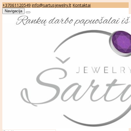
+37061120549
info@sartusjewelry.lt
Kontaktai
Navigacija