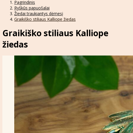
Pagrindinis
Ryškūs papuošalai
Žiedai traukiantys dėmesį
Graikiško stiliaus Kalliope žiedas
Graikiško stiliaus Kalliope
žiedas