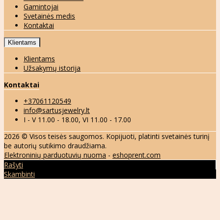
Gamintojai
Svetainės medis
Kontaktai
Klientams
Klientams
Užsakymų istorija
Kontaktai
+37061120549
info@sartusjewelry.lt
I - V 11.00 - 18.00, VI 11.00 - 17.00
2026 © Visos teisės saugomos. Kopijuoti, platinti svetainės turinį
be autorių sutikimo draudžiama.
Elektroninių parduotuvių nuoma
-
eshoprent.com
Rašyti
Skambinti